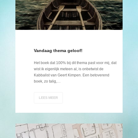
Vandaag thema geloof!
Het boek dat 100% bij dit thema past voor mij, dat
wist ik eigenlijk meteen al, is onbetwist de
Kabbalist van Geert Kimpen. Een betoverend
boek, zo talig,…
LEES MEER