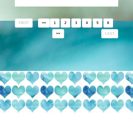
FIRST
<<
1
2
3
4
5
6
>>
LAST