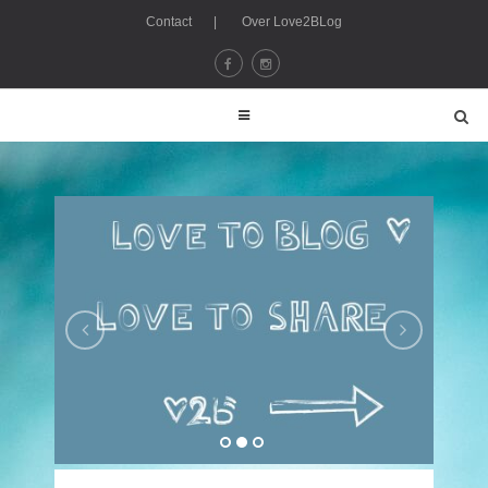
Contact
|
Over Love2BLog
Lovetoblog - love2blog