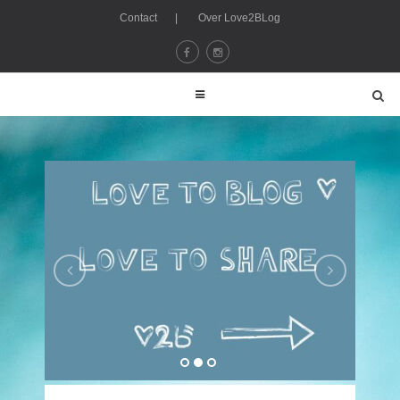
Contact
|
Over Love2BLog
Lovetoblog - love2blog