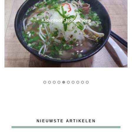
dlesoep
Thaise vis c
NIEUWSTE ARTIKELEN