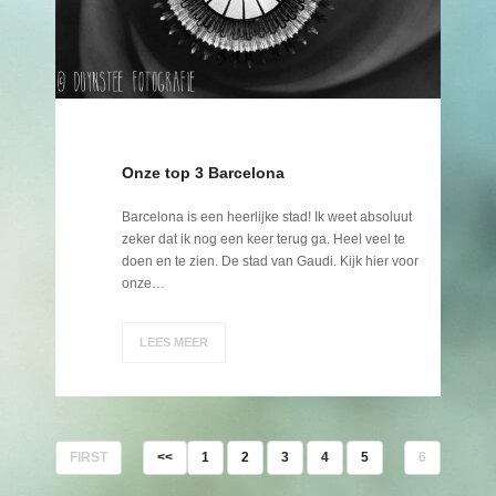
Onze top 3 Barcelona
Barcelona is een heerlijke stad! Ik weet absoluut
zeker dat ik nog een keer terug ga. Heel veel te
doen en te zien. De stad van Gaudi. Kijk hier voor
onze…
LEES MEER
FIRST
<<
1
2
3
4
5
6