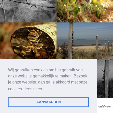
Wij gebruiken cookies om het gebruik van
onze website gemakkelijk te maken. Bezoek
je onze website, dan ga je akkoord met onze
cookies.
lees meer
AANVAARDEN
© 2026 - All Rights Reserved
Lovetoblog.nl. Gebouwd door
Webdesign&Meer
,
cookie-beleid