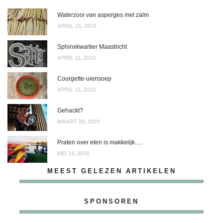
Waterzooi van asperges met zalm
APRIL 15, 2019
Sphinxkwartier Maastricht
APRIL 11, 2019
Courgette-uiensoep
APRIL 11, 2019
Gehackt?
MAART 28, 2019
Praten over eten is makkelijk.....
MEI 12, 2018
MEEST GELEZEN ARTIKELEN
SPONSOREN