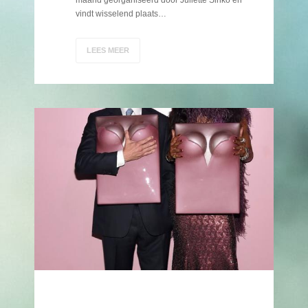
maand georganiseerd door Juliette Sinko en
vindt wisselend plaats…
LEES MEER