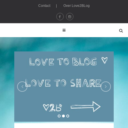
Contact
|
Over Love2BLog
Lovetoblog - love2blog