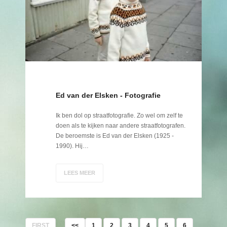
Ed van der Elsken - Fotografie
Ik ben dol op straatfotografie. Zo wel om zelf te
doen als te kijken naar andere straatfotografen.
De beroemste is Ed van der Elsken (1925 -
1990). Hij…
LEES MEER
FIRST
<<
1
2
3
4
5
6